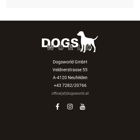
Dogsworld GmbH
Veldnerstrasse 55
A-4120 Neufelden
+43 7282/20766
office(at)dogsworld.at
facebook
instagram
youtube