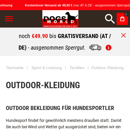
chnung
Kostenloser Versand ab 49,90 €
(nur AT & DE - ausgenommen Sperrgut)
0
noch
€49.90
bis
GRATISVERSAND (AT /
DE)
- ausgenommen Sperrgut.
Startseite
Sport & Leistung
Textilien
Outdoor-Kleidung
OUTDOOR-KLEIDUNG
OUTDOOR BEKLEIDUNG FÜR HUNDESPORTLER
Hundesport findet für gewöhnlich meistens draußen statt. Damit
Sie auch bei Wind und Wetter gut ausgerüstet sind, bieten wir ein