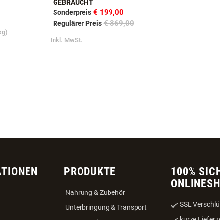
350G
TRAININGS-OBEDIENCE-HÜRDE-
GEBRAUCHT
€ 199,00
Sonderpreis
€ 369,00
Regulärer Preis
kg)
Inkl. MwSt.
ATIONEN
PRODUKTE
100% SIC
ONLINES
Nahrung & Zubehör