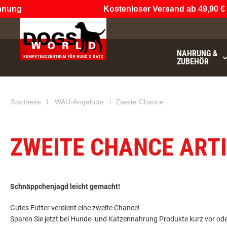
ung
Kostenloser Versand ab 49,90 €
(n
NAHRUNG &
ZUBEHÖR
noch
€49.9
Startseite
WAU-Angebote
Zweite Chance
ZWEITE CHANCE ART
Schnäppchenjagd leicht gemacht!