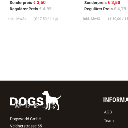
BARFIT CUBITOS LAMM 200G
BARFIT AGITOS ENTE 
€ 3,50
€ 3,50
Sonderpreis
Sonderpreis
€ 4,99
€ 4,79
Regulärer Preis
Regulärer Preis
Inkl. MwSt.
(
€ 17,50
/ 1 kg)
Inkl. MwSt.
(
€ 10,00
/ 1 
INFORM
AGB