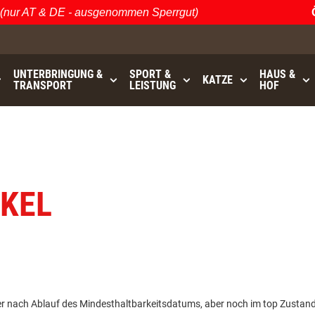
ur AT & DE - ausgenommen Sperrgut)
Ös
UNTERBRINGUNG &
SPORT &
HAUS &
KATZE
TRANSPORT
LEISTUNG
HOF
0
bis
GRATISVERSAND (AT / DE)
- ausgenommen Sperrgut
IKEL