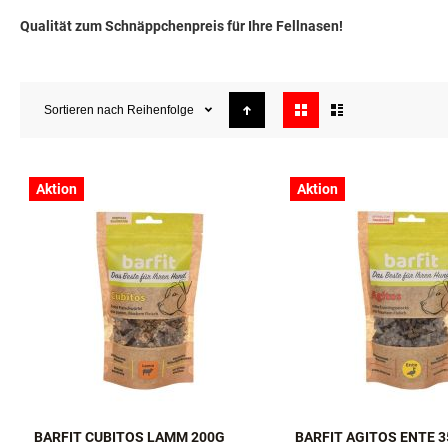
Gutes Futter verdient eine zweite Chance!
Sparen Sie jetzt bei Hunde- und Katzennahrung Produkte kurz vor od
Qualität zum Schnäppchenpreis für Ihre Fellnasen!
Anzeigen
Sortieren nach
Reihenfolge
als
Aktion
Aktion