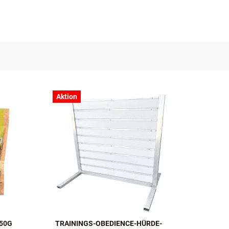
er nach Ablauf des Mindesthaltbarkeitsdatums, aber noch im top Zustand
Aktion