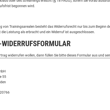
oads oder des Streamings erlischt (§ 18 FAGG), sofern Sie vorab ausdrü
ufsfrist begonnen wird.
ng von Trainingsarealen besteht das Widerrufsrecht nur bis zum Beginn d
t die Leistung als erbracht und ein Widerruf ist ausgeschlossen.
-WIDERRUFSFORMULAR
trag widerrufen wollen, dann füllen Sie bitte dieses Formular aus und sen
mbH
e 55
lden
/20766