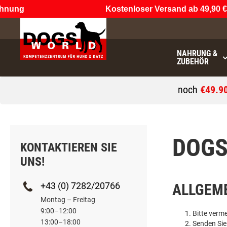
ung
Kostenloser Versand ab 49,90 €
(n
NAHRUNG &
ZUBEHÖR
noch
€49.9
DOGS
KONTAKTIEREN SIE
UNS!
+43 (0) 7282/20766
ALLGEME
Montag – Freitag
9:00–12:00
Bitte verm
13:00–18:00
Senden Sie