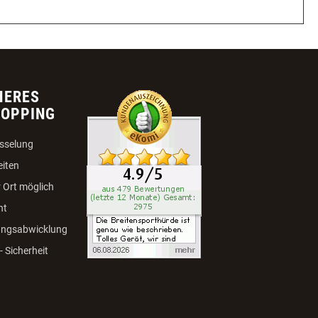
HERES
HOPPING
sselung
eiten
 Ort möglich
ht
ungsabwicklung
 Sicherheit