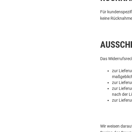
Für kundenspezif
keine Rücknahme 
AUSSCHL
Das Widerrufsrech
zur Liefer
maßgeblich
zur Liefer
zur Liefer
nach der L
zur Liefer
Wir weisen darauf