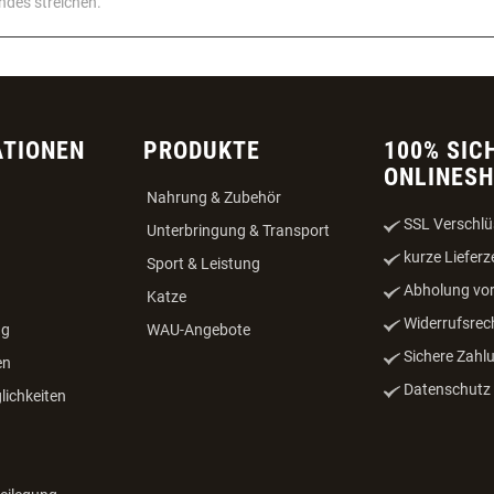
ndes streichen.
ATIONEN
PRODUKTE
100% SIC
ONLINES
Nahrung & Zubehör
SSL Verschlü
Unterbringung & Transport
kurze Lieferz
Sport & Leistung
Abholung vor
Katze
Widerrufsrec
ng
WAU-Angebote
Sichere Zahl
en
Datenschutz -
ichkeiten