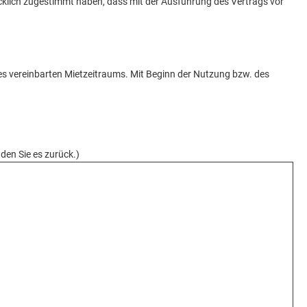
cklich zugestimmt haben, dass mit der Ausführung des Vertrags vor
es vereinbarten Mietzeitraums. Mit Beginn der Nutzung bzw. des
den Sie es zurück.)