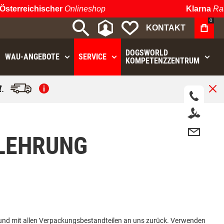
erreichischer
Onlineshop
Klarna
Raten
0
MEIN KONTO
MEINE WUNSCHLIST
KONTAKT
DOGSWORLD
WAU⁠-⁠ANGEBOTE
SERVICE
KOMPETENZZENTRUM
.
LEHRUNG
 und mit allen Verpackungsbestandteilen an uns zurück. Verwenden