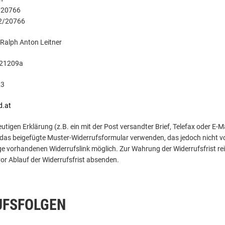
2/20766
82/20766
 Ralph Anton Leitner
421209a
23
d.at
eutigen Erklärung (z.B. ein mit der Post versandter Brief, Telefax oder E-
das beigefügte Muster-Widerrufsformular verwenden, das jedoch nicht vo
vorhandenen Widerrufslink möglich. Zur Wahrung der Widerrufsfrist reic
or Ablauf der Widerrufsfrist absenden.
UFSFOLGEN