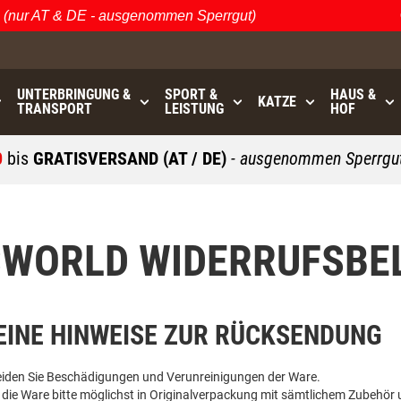
ur AT & DE - ausgenommen Sperrgut)
Öst
UNTERBRINGUNG &
SPORT &
HAUS &
KATZE
TRANSPORT
LEISTUNG
HOF
0
bis
GRATISVERSAND (AT / DE)
- ausgenommen Sperrgut
WORLD WIDERRUFSBE
INE HINWEISE ZUR RÜCKSENDUNG
eiden Sie Beschädigungen und Verunreinigungen der Ware.
 die Ware bitte möglichst in Originalverpackung mit sämtlichem Zubehör