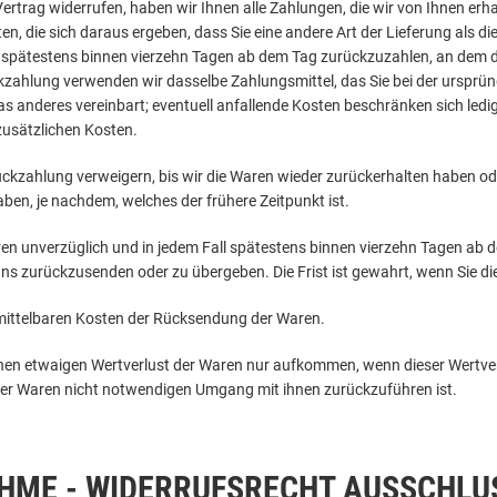
ertrag widerrufen, haben wir Ihnen alle Zahlungen, die wir von Ihnen erh
en, die sich daraus ergeben, dass Sie eine andere Art der Lieferung als 
 spätestens binnen vierzehn Tagen ab dem Tag zurückzuzahlen, an dem die
ckzahlung verwenden wir dasselbe Zahlungsmittel, das Sie bei der ursprün
s anderes vereinbart; eventuell anfallende Kosten beschränken sich ledig
zusätzlichen Kosten.
ckzahlung verweigern, bis wir die Waren wieder zurückerhalten haben od
en, je nachdem, welches der frühere Zeitpunkt ist.
en unverzüglich und in jedem Fall spätestens binnen vierzehn Tagen ab 
uns zurückzusenden oder zu übergeben. Die Frist ist gewahrt, wenn Sie d
nmittelbaren Kosten der Rücksendung der Waren.
inen etwaigen Wertverlust der Waren nur aufkommen, wenn dieser Wertver
er Waren nicht notwendigen Umgang mit ihnen zurückzuführen ist.
HME - WIDERRUFSRECHT AUSSCHLU