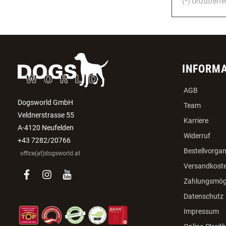
(*) Unzutreffe
INFORM
AGB
Dogsworld GmbH
Team
Veldnerstrasse 55
Karriere
A-4120 Neufelden
Widerruf
+43 7282/20766
Bestellvorga
office(at)dogsworld.at
Versandkost
facebook
instagram
youtube
Zahlungsmögl
Datenschutz
Impressum