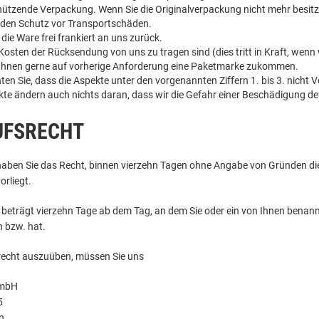
chützende Verpackung. Wenn Sie die Originalverpackung nicht mehr besitzen
den Schutz vor Transportschäden.
die Ware frei frankiert an uns zurück.
 Kosten der Rücksendung von uns zu tragen sind (dies tritt in Kraft, wenn
 Ihnen gerne auf vorherige Anforderung eine Paketmarke zukommen.
hten Sie, dass die Aspekte unter den vorgenannten Ziffern 1. bis 3. nich
kte ändern auch nichts daran, dass wir die Gefahr einer Beschädigung 
UFSRECHT
haben Sie das Recht, binnen vierzehn Tagen ohne Angabe von Gründen dies
orliegt.
 beträgt vierzehn Tage ab dem Tag, an dem Sie oder ein von Ihnen benannter 
bzw. hat.
recht auszuüben, müssen Sie uns
GmbH
5
n