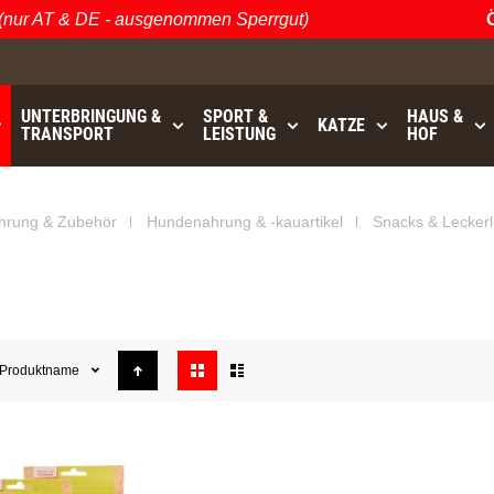
ur AT & DE - ausgenommen Sperrgut)
Ös
UNTERBRINGUNG &
SPORT &
HAUS &
KATZE
TRANSPORT
LEISTUNG
HOF
GRATISVERSAND (AT / DE)
bis
- ausgenommen Sperrgu
hrung & Zubehör
Hundenahrung & -kauartikel
Snacks & Leckerl
Anzeigen
Produktname
als