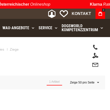
terreichischer
Onlineshop
Klarna
Raten
0
MEIN KONTO
MEINE WUNSCHLIST
KONTAKT
DOGSWORLD
WAU⁠-⁠ANGEBOTE
SERVICE
KOMPETENZZENTRUM
t.
ies
Ziege
1
Artikel
Zeige
50
pro Seite