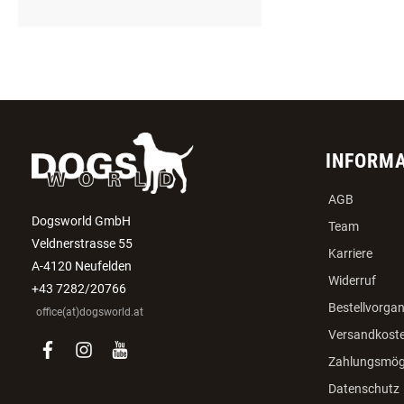
INFORM
AGB
Dogsworld GmbH
Team
Veldnerstrasse 55
Karriere
A-4120 Neufelden
Widerruf
+43 7282/20766
Bestellvorga
office(at)dogsworld.at
Versandkost