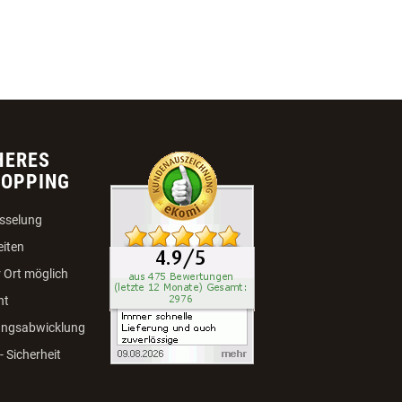
HERES
HOPPING
sselung
eiten
 Ort möglich
ht
ungsabwicklung