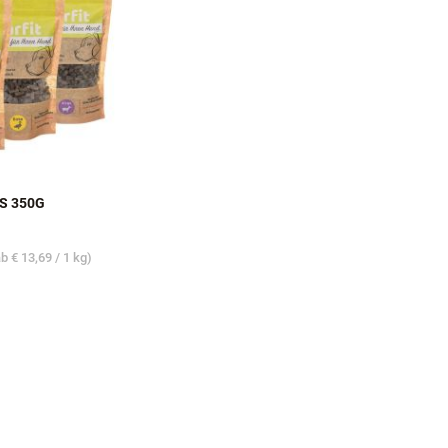
S 350G
ab
€ 13,69
/ 1 kg)