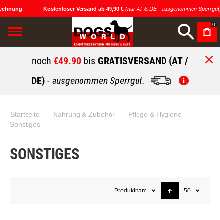
chnung
Kostenloser Versand ab 49,90 €
(nur AT & DE - ausgenommen Sperrgut)
0
noch
€49.90
bis
GRATISVERSAND (AT /
DE)
- ausgenommen Sperrgut.
Startseite
Nahrung & Zubehör
Pflege & Hygiene
Sonstiges
SONSTIGES
Produktname
50