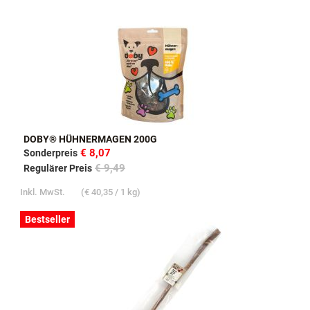
DOBY® HÜHNERMAGEN 200G
€ 8,07
Sonderpreis
€ 9,49
Regulärer Preis
Inkl. MwSt.
(
€ 40,35
/ 1 kg)
Bestseller