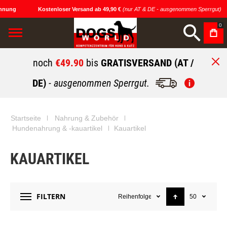
ung
Kostenloser Versand ab 49,90 €
(nur AT & DE - ausgenommen Sperrgut)
0
noch
€49.90
bis
GRATISVERSAND (AT /
DE)
- ausgenommen Sperrgut.
Startseite
Nahrung & Zubehör
Hundenahrung & -kauartikel
Kauartikel
KAUARTIKEL
FILTERN
Reihenfolge
50