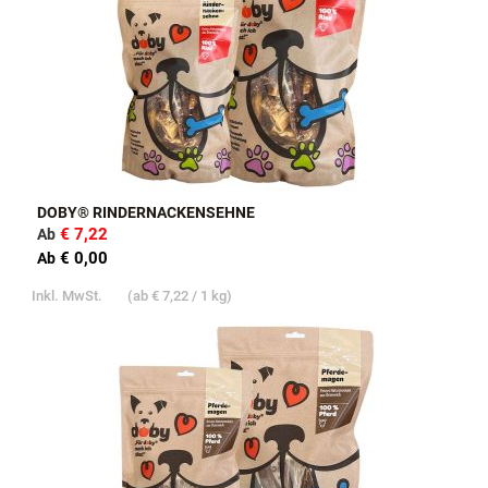
DOBY® RINDERNACKENSEHNE
€ 7,22
Ab
€ 0,00
Ab
Inkl. MwSt.
(ab
€ 7,22
/ 1 kg)