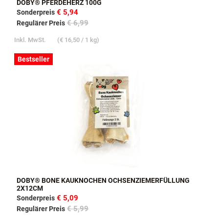
DOBY® PFERDEHERZ 100G
€ 5,94
Sonderpreis
€ 6,99
Regulärer Preis
Inkl. MwSt.
(
€ 16,50
/ 1 kg)
Bestseller
DOBY® BONE KAUKNOCHEN OCHSENZIEMERFÜLLUNG
2X12CM
€ 5,09
Sonderpreis
€ 5,99
Regulärer Preis