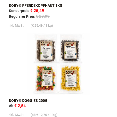
DOBY® PFERDEKOPFHAUT 1KG
€ 25,49
Sonderpreis
€ 29,99
Regulärer Preis
Inkl. MwSt.
(
€ 25,49
/ 1 kg)
DOBY® DOGGIES 200G
€ 2,54
Ab
Inkl. MwSt.
(ab
€ 12,70
/ 1 kg)