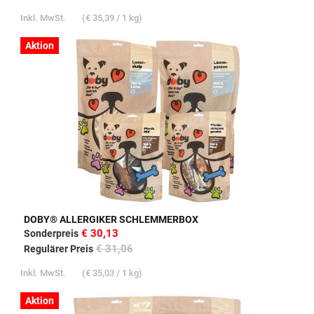
Inkl. MwSt.
(
€ 35,39
/ 1 kg)
Aktion
DOBY® ALLERGIKER SCHLEMMERBOX
€ 30,13
Sonderpreis
€ 31,06
Regulärer Preis
Inkl. MwSt.
(
€ 35,03
/ 1 kg)
Aktion