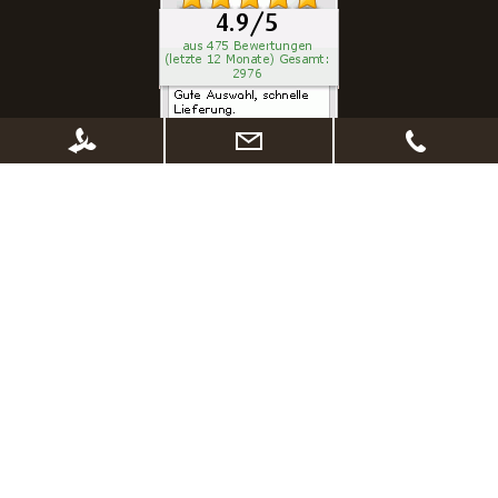
* Alle Preise inkl. gesetzl. Mehrwertsteuer zzgl.
Versandkosten
, wenn nicht
anders beschrieben. Ggf. Anpassung der Preise nach Änderung des
Lieferlandes (Standard Deutschland)