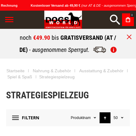
 Rechnung
Kostenloser Versand ab 49,90 €
(nur AT & DE - ausgenommen Sperrgu
0
noch
€49.90
bis
GRATISVERSAND (AT /
DE)
- ausgenommen Sperrgut.
Startseite
Nahrung & Zubehör
Ausstattung & Zubehör
Spiel & Spaß
Strategiespielzeug
STRATEGIESPIELZEUG
FILTERN
Produktname
50