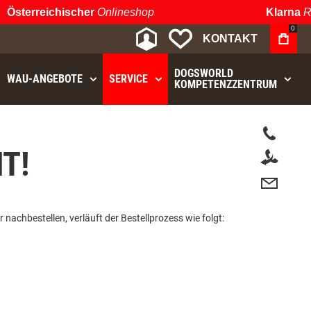
Österreichischer
Onlineshop
Klarna
Ra
0
MEIN KONTO
MEINE WUNSCHLIST
KONTAKT
DOGSWORLD
WAU⁠-⁠ANGEBOTE
SERVICE
KOMPETENZZENTRUM
T!
nachbestellen, verläuft der Bestellprozess wie folgt: