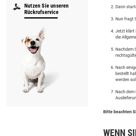
Nutzen Sie unseren
Dann start
Rückrufservice
Nun fragt 
Jetzt klärt
die Allgem
Nachdem Si
rechtsgült
Nach einige
bestellt h
werden soll
Nach dem E
Auslieferu
Bitte beachten S
WENN SI