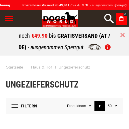
nung
Kostenloser Versand ab 49,90 €
(nur AT & DE - ausgenommen Sperrgut)
0
noch
€49.90
bis
GRATISVERSAND (AT /
DE)
- ausgenommen Sperrgut.
Startseite
Haus & Hof
Ungezieferschutz
UNGEZIEFERSCHUTZ
FILTERN
Produktname
50