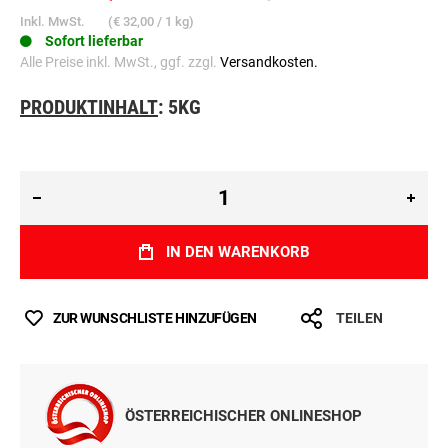
€ 159,99
€ 199,99
Inkl. MwSt.
(
€ 32,00
/ 1 kg)
Sofort lieferbar
Alle Preise inkl. MwSt., ggf. zzgl.
Versandkosten.
PRODUKTINHALT
: 5KG
IN DEN WARENKORB
ZUR WUNSCHLISTE HINZUFÜGEN
TEILEN