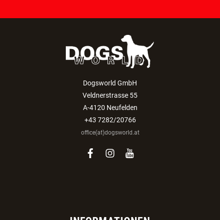
ANMELDEN
Dogsworld GmbH
Veldnerstrasse 55
A-4120 Neufelden
+43 7282/20766
office(at)dogsworld.at
facebook
instagram
youtube