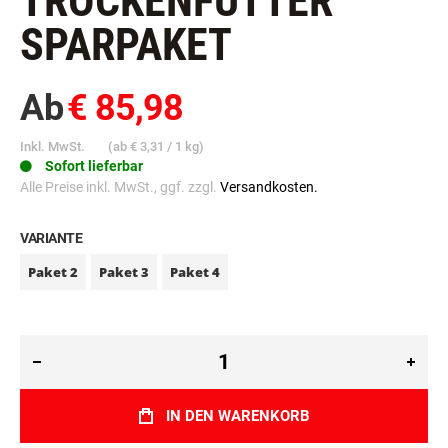
TROCKENFUTTER
SPARPAKET
Ab
€ 85,98
Inkl. MwSt.
(ab
€ 3,31
/ 1 kg)
Sofort lieferbar
Alle Preise inkl. MwSt., ggf. zzgl.
Versandkosten.
VARIANTE
Paket 2
Paket 3
Paket 4
IN DEN WARENKORB