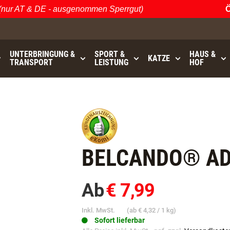
 AT & DE - ausgenommen Sperrgut)
Öste
UNTERBRINGUNG &
SPORT &
HAUS &
KATZE
TRANSPORT
LEISTUNG
HOF
bis
GRATISVERSAND (AT / DE)
- ausgenommen Sperrgu
BELCANDO® AD
Ab
€ 7,99