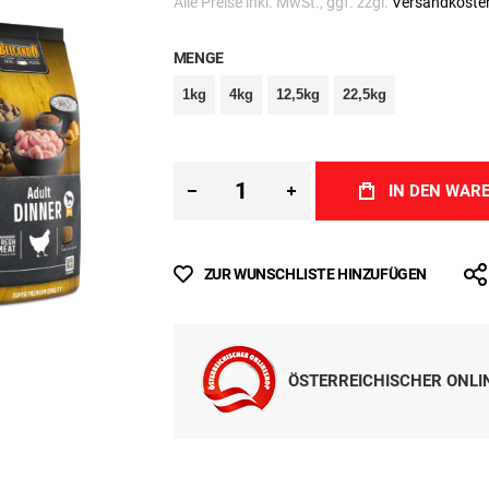
Inkl. MwSt.
(ab
€ 4,32
/ 1 kg)
Sofort lieferbar
Alle Preise inkl. MwSt., ggf. zzgl.
Versandkoste
MENGE
1kg
4kg
12,5kg
22,5kg
IN DEN WAR
ZUR WUNSCHLISTE HINZUFÜGEN
ÖSTERREICHISCHER ONL