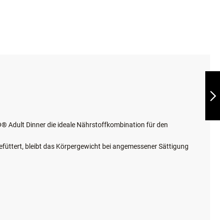
BELCANDO®
ADULT LIGHT
WEITER
® Adult Dinner die ideale Nährstoffkombination für den
efüttert, bleibt das Körpergewicht bei angemessener Sättigung