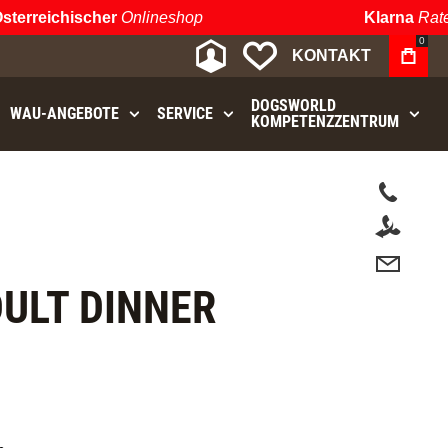
rreichischer
Onlineshop
Klarna
Ratenza
0
MEIN KONTO
MEINE WUNSCHLIST
KONTAKT
DOGSWORLD
WAU⁠-⁠ANGEBOTE
SERVICE
KOMPETENZZENTRUM
t.
ULT DINNER