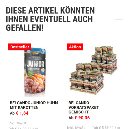
DIESE ARTIKEL KÖNNTEN
IHNEN EVENTUELL AUCH
GEFALLEN!
Bestseller
Aktion
BELCANDO JUNIOR HUHN
BELCANDO
MIT KAROTTEN
VORRATSPAKET
GEMISCHT
€ 1,84
Ab
€ 90,36
Ab
Inkl. MwSt.
I
Inkl. MwSt.
(ab
€ 5,69
/ 1 kg)
(ab
€ 14,28
/ 1 kg)