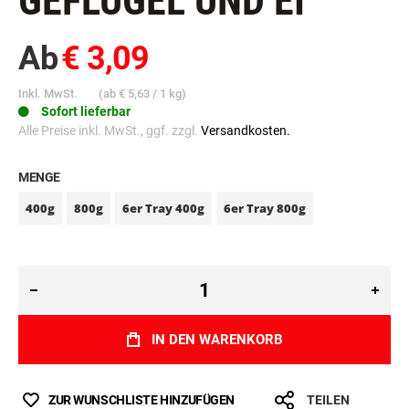
GEFLÜGEL UND EI
Ab
€ 3,09
Inkl. MwSt.
(ab
€ 5,63
/ 1 kg)
Sofort lieferbar
Alle Preise inkl. MwSt., ggf. zzgl.
Versandkosten.
MENGE
400g
800g
6er Tray 400g
6er Tray 800g
IN DEN WARENKORB
ZUR WUNSCHLISTE HINZUFÜGEN
TEILEN