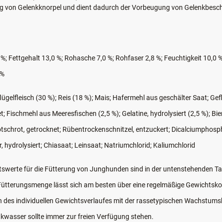
tandteilen (Beta-Glucane) aus natürlicher Hefe.
dung von Gelenkknorpel und dient dadurch der Vorbeugung von Gelenkbes
 %; Fettgehalt 13,0 %; Rohasche 7,0 %; Rohfaser 2,8 %; Feuchtigkeit 10,0 
 %
lügelfleisch (30 %); Reis (18 %); Mais; Hafermehl aus geschälter Saat; Ge
et; Fischmehl aus Meeresfischen (2,5 %); Gelatine, hydrolysiert (2,5 %); Bie
schrot, getrocknet; Rübentrockenschnitzel, entzuckert; Dicalciumphospha
r, hydrolysiert; Chiasaat; Leinsaat; Natriumchlorid; Kaliumchlorid