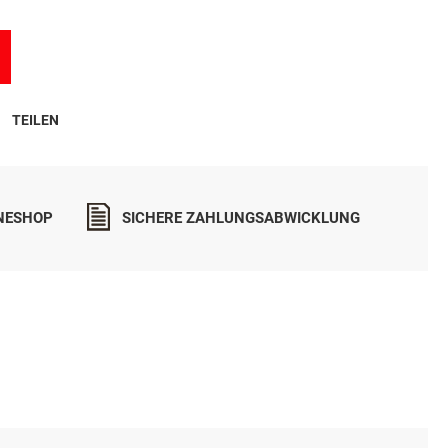
assen ab 4 Monaten
TEILEN
INESHOP
SICHERE ZAHLUNGSABWICKLUNG