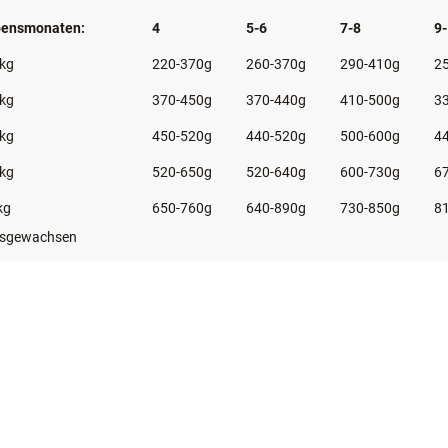
swerte für die Fütterung von Junghunden sind in der untenstehenden Tab
 Fütterungsmenge lässt sich am besten über eine regelmäßige Gewichtskon
h des individuellen Gewichtsverlaufes mit der rassetypischen Wachstum
nkwasser sollte immer zur freien Verfügung stehen.
ebensmonaten:
4
5-6
7-8
9
 kg
220-370g
260-370g
290-410g
2
 kg
370-450g
370-440g
410-500g
3
 kg
450-520g
440-520g
500-600g
4
 kg
520-650g
520-640g
600-730g
6
kg
650-760g
640-890g
730-850g
8
usgewachsen
n < 4 Monaten wird BELCANDO® Puppy Gravy empfohlen.