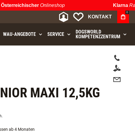
erreichischer
Onlineshop
Klarna
Raten
0
MEIN KONTO
MEINE WUNSCHLIST
KONTAKT
DOGSWORLD
WAU⁠-⁠ANGEBOTE
SERVICE
KOMPETENZZENTRUM
t.
IOR MAXI 12,5KG
n.