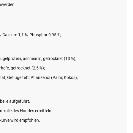
chwerden
%; Calcium 1,1 %; Phosphor 0,95 %;
flügelprotein, aschearm, getrocknet (13 %);
rhefe, getrocknet (2,5 %);
t; Geflügelfett; Pflanzenöl (Palm; Kokos);