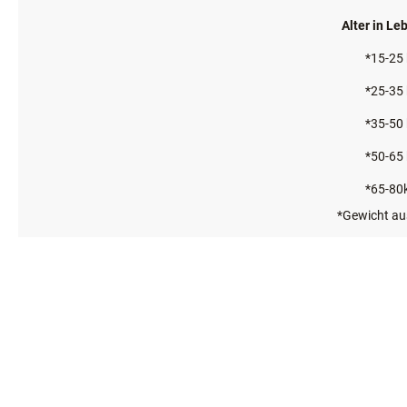
Fütterungsempfehlung
Durchschnitt
Die richtige
Der Vergleic
Frisches Tri
Alter in L
*15-25
*25-35
*35-50
*50-65
*65-80
*Gewicht a
**Für Welpe