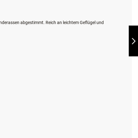
BELCANDO®
JUNIOR GF
POULTRY 12,5KG
WEITER
nderassen abgestimmt. Reich an leichtem Geflügel und