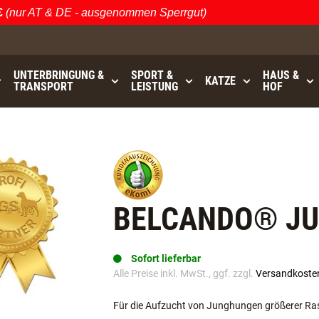
ur AT & DE - ausgenommen Sperrgut)
Öst
UNTERBRINGUNG &
SPORT &
HAUS &
KATZE
TRANSPORT
LEISTUNG
HOF
bis
GRATISVERSAND (AT / DE)
- ausgenommen Sperrgu
BELCANDO® JUN
Sofort lieferbar
Alle Preise inkl. MwSt., ggf. zzgl.
Versandkoste