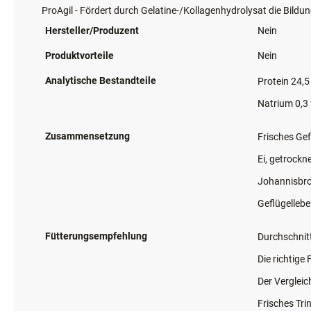
Weizen
Soja
Milchprodukten
Vitalkomponenten
ProVital - Stärkt die Abwehrkräfte des Hundes mit Zellwandbes
ProAgil - Fördert durch Gelatine-/Kollagenhydrolysat die Bil
Hersteller/Produzent
Nein
Produktvorteile
Nein
Analytische Bestandteile
Protein 24,5
Natrium 0,3
Zusammensetzung
Frisches Gef
Ei, getrockn
Johannisbrot
Geflügellebe