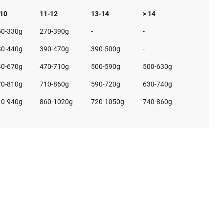
elle aufgeführt.
trolle des Hundes ermitteln.
skurve wird empfohlen.
-10
11-12
13-14
> 14
50-330g
270-390g
-
-
30-440g
390-470g
390-500g
-
40-670g
470-710g
500-590g
500-630g
70-810g
710-860g
590-720g
630-740g
10-940g
860-1020g
720-1050g
740-860g