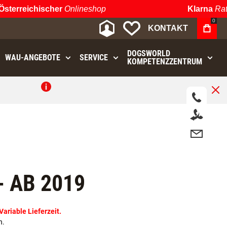
erreichischer
Onlineshop
Klarna
Ratenz
0
MEIN KONTO
MEINE WUNSCHLIST
KONTAKT
DOGSWORLD
WAU⁠-⁠ANGEBOTE
SERVICE
KOMPETENZZENTRUM
.
- AB 2019
riable Lieferzeit.
n.