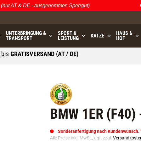
r AT & DE - ausgenommen Sperrgut)
Öst
UNTERBRINGUNG &
SPORT &
HAUS &
KATZE
TRANSPORT
LEISTUNG
HOF
0
bis
GRATISVERSAND (AT / DE)
- ausgenommen Sperrgut
BMW 1ER (F40) 
Sonderanfertigung nach Kundenwunsch. Va
Alle Preise inkl. MwSt., ggf. zzgl.
Versandkoste