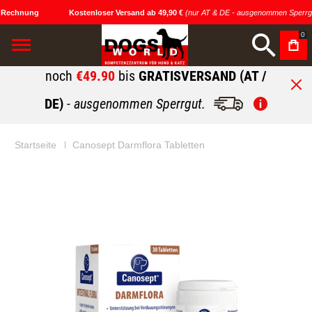
 Rechnung
Kostenloser Versand ab 49,90 €
(nur AT & DE - ausgenommen Sperrgu
0
noch
€49.90
bis
GRATISVERSAND (AT /
DE)
- ausgenommen Sperrgut.
Startseite
Canosept Darmflora Tabletten
Zum
Zum
Ende
Anfang
der
der
Bildgalerie
Bildgalerie
springen
springen