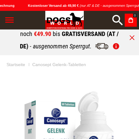
echnung
Kostenloser Versand ab 49,90 €
(nur AT & DE - ausgenommen Sperrgut)
0
noch
€49.90
bis
GRATISVERSAND (AT /
DE)
- ausgenommen Sperrgut.
Startseite
Canosept Gelenk-Tabletten
Zum
Zum
Ende
Anfang
der
der
Bildgalerie
Bildgalerie
springen
springen