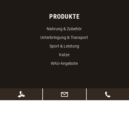
PRODUKTE
Nahrung & Zubehör
Unterbringung & Transport
Sport & Leistung
Katze
WAU-Angebote
100% SICHERES ONLINESHOPPING
SSL Verschlüsselung
kurze Lieferzeiten
Abholung vor Ort möglich