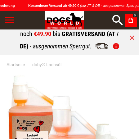
echnung
Kostenloser Versand ab 49,90 €
(nur AT & DE - ausgenommen Sperrgut)
0
noch
€49.90
bis
GRATISVERSAND (AT /
DE)
- ausgenommen Sperrgut.
Startseite
doby® Lachsöl
Zum
Zum
Ende
Anfang
der
der
Bildgalerie
Bildgalerie
springen
springen