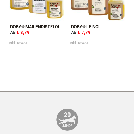
DOBY® MARIENDISTELÖL
DOBY® LEINÖL
€ 8,79
€ 7,79
Ab
Ab
Inkl. MwSt.
Inkl. MwSt.
I