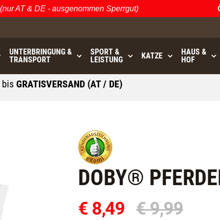
r AT & DE - ausgenommen Sperrgut)
Öst
UNTERBRINGUNG &
SPORT &
HAUS &
KATZE
TRANSPORT
LEISTUNG
HOF
0
bis
GRATISVERSAND (AT / DE)
- ausgenommen Sperrgut
DOBY® PFERDE
€ 8,49
€ 9,99