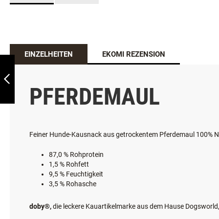
EINZELHEITEN
EKOMI REZENSION
DOBY®
PFERDESCHASCHLIK
1 SPIESS
PFERDEMAUL
ZURÜCK
Feiner Hunde-Kausnack aus getrockentem Pferdemaul 100% N
87,0 % Rohprotein
1,5 % Rohfett
9,5 % Feuchtigkeit
3,5 % Rohasche
doby®,
die leckere Kauartikelmarke aus dem Hause Dogsworld, 