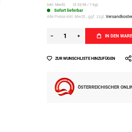
Inkl. MwSt.
(
€ 33,96
/ 1 kg)
Sofort lieferbar
Alle Preise inkl. MwSt., ggf. zzgl.
Versandkoste
IN DEN WAR
ZUR WUNSCHLISTE HINZUFÜGEN
ÖSTERREICHISCHER ONL