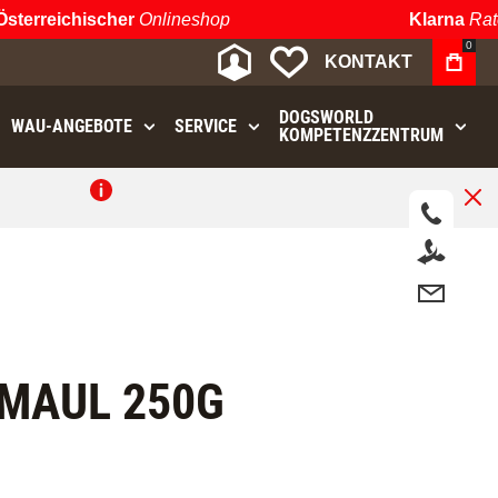
erreichischer
Onlineshop
Klarna
Ratenz
0
MEIN KONTO
MEINE WUNSCHLIST
KONTAKT
DOGSWORLD
WAU⁠-⁠ANGEBOTE
SERVICE
KOMPETENZZENTRUM
.
MAUL 250G