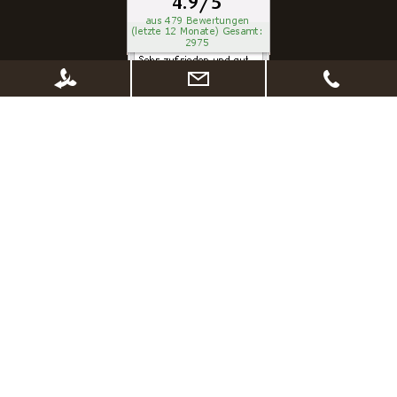
* Alle Preise inkl. gesetzl. Mehrwertsteuer zzgl.
Versandkosten
, wenn nicht
anders beschrieben. Ggf. Anpassung der Preise nach Änderung des
Lieferlandes (Standard Deutschland)