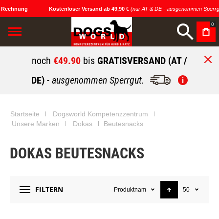
 Rechnung
Kostenloser Versand ab 49,90 €
(nur AT & DE - ausgenommen Sperrg
0
noch
€49.90
bis
GRATISVERSAND (AT /
DE)
- ausgenommen Sperrgut.
Startseite
Dogsworld Kompetenzzentrum
Unsere Marken
Dokas
Beutesnacks
DOKAS BEUTESNACKS
FILTERN
Produktname
50