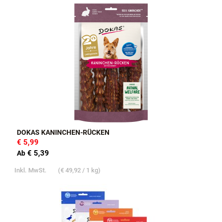
DOKAS KANINCHEN-RÜCKEN
€ 5,99
€ 5,39
Ab
Inkl. MwSt.
(
€ 49,92
/ 1 kg)