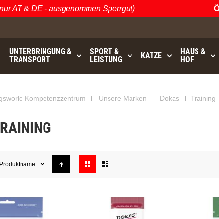
ur AT & DE - ausgenommen Sperrgut)
Öst
UNTERBRINGUNG &
SPORT &
HAUS &
KATZE
TRANSPORT
LEISTUNG
HOF
gsworld Kompetenzzentrum
Unsere Marken
Dokas
Training
RAINING
Anzeigen
Produktname
als