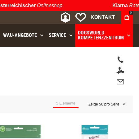
erreichischer
Onlineshop
Klarna
Raten
0
MEIN KONTO
MEINE WUNSCHLIST
KONTAKT
DOGSWORLD
WAU⁠-⁠ANGEBOTE
SERVICE
KOMPETENZZENTRUM
5
Elemente
Zeige
50
pro Seite