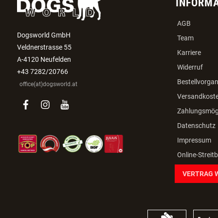
INFORM
AGB
Dogsworld GmbH
Team
Veldnerstrasse 55
Karriere
A-4120 Neufelden
Widerruf
+43 7282/20766
Bestellvorga
office(at)dogsworld.at
Versandkost
facebook
instagram
youtube
Zahlungsmögl
Datenschutz
Impressum
Online-Streit
VERTRAG 