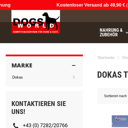
ung
Kostenloser Versand ab 49,90 €
(n
NAHRUNG &
ZUBEHÖR
Startseite
Do
MARKE
DOKAS T
Artikel
Dokas
5
Sortieren nach
KONTAKTIEREN SIE
UNS!
+43 (0) 7282/20766