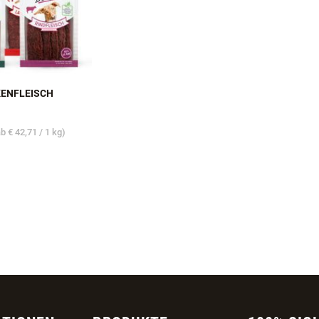
ENFLEISCH
ab
€ 42,71
/ 1 kg)