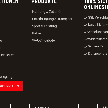
ATIONEN
PRODUKTE
100% SIC
ONLINES
Nahrung & Zubehör
SSL Verschlü
Unterbringung & Transport
kurze Lieferz
Sport & Leistung
Abholung vor
Katze
Widerrufsrec
ng
WAU-Angebote
Sichere Zahl
en
Datenschutz -
ichkeiten
beilegung
WIDERRUFEN