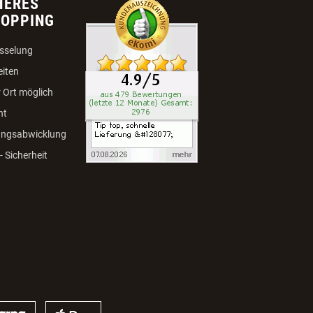
HERES
HOPPING
sselung
eiten
 Ort möglich
ht
ungsabwicklung
 Sicherheit