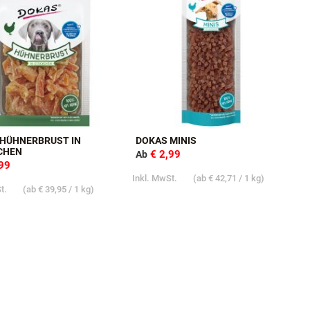
 HÜHNERBRUST IN
DOKAS MINIS
CHEN
€ 2,99
Ab
,99
Inkl. MwSt.
(ab
€ 42,71
/ 1 kg)
St.
(ab
€ 39,95
/ 1 kg)