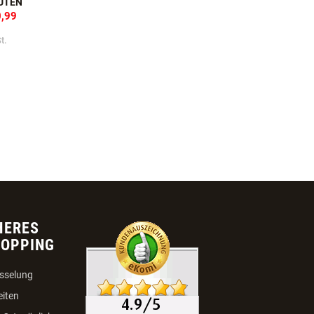
CHMUCKHALSBAND KAIRO
UTEN
0,99
t.
HERES
HOPPING
sselung