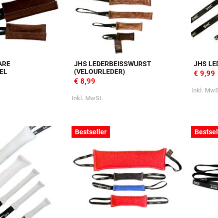
ARE
JHS LEDERBEISSWURST (
JHS LE
EL
VELOURLEDER)
€ 9,99
€ 8,99
Inkl. MwS
Inkl. MwSt.
Bestseller
Bestsel