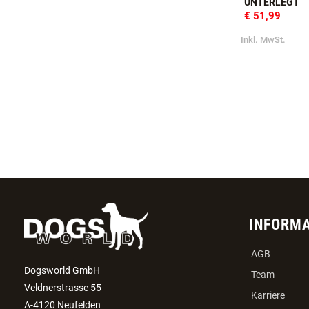
JHS HETZHAL
UNTERLEGT
€ 51,99
Inkl. MwSt.
INFORM
AGB
Dogsworld GmbH