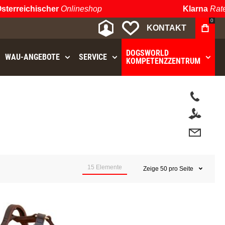
rreichischer
Onlineshop
Klarna
Ratenz
0
MEIN KONTO
MEINE WUNSCHLIST
KONTAKT
DOGSWORLD
WAU⁠-⁠ANGEBOTE
SERVICE
KOMPETENZZENTRUM
t.
15
Elemente
Zeige
50
pro Seite