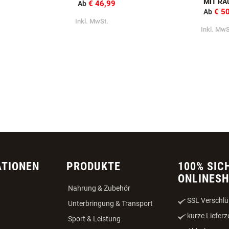
SBAND MIT LEDER
JHS SCHWEISSHALSUNG
JHS S
MIT RA
€ 46,99
Ab
€ 5
Ab
Inkl. MwSt.
Inkl. MwS
ATIONEN
PRODUKTE
100% SIC
ONLINES
Nahrung & Zubehör
SSL Verschlü