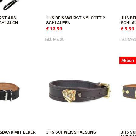
ST AUS F
JHS BEISSWURST NYLCOTT 2 S
JHS BE
CHLAUCH
CHLAUFEN
CHLAU
€ 13,99
€ 9,99
Inkl. MwSt.
Inkl. MwS
Aktion