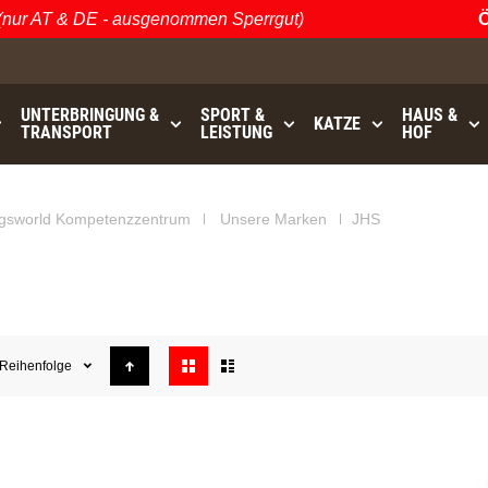
r AT & DE - ausgenommen Sperrgut)
Öste
UNTERBRINGUNG &
SPORT &
HAUS &
KATZE
TRANSPORT
LEISTUNG
HOF
GRATISVERSAND (AT / DE)
bis
- ausgenommen Sperrgu
gsworld Kompetenzzentrum
Unsere Marken
JHS
Anzeigen
Reihenfolge
als