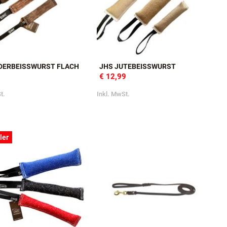
DERBEISSWURST FLACH
JHS JUTEBEISSWURST
€ 12,99
t.
Inkl. MwSt.
ler