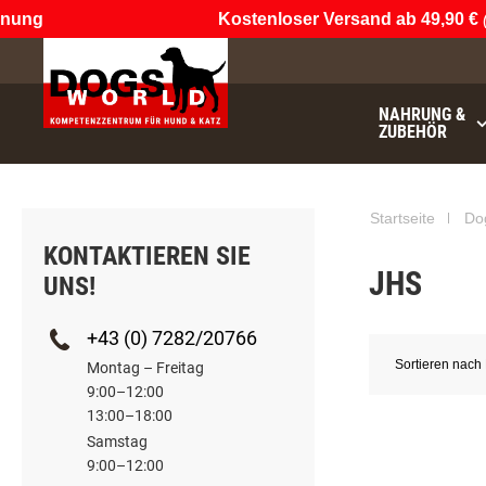
ng
Kostenloser Versand ab 49,90 €
(nu
NAHRUNG &
ZUBEHÖR
€49.90
noch
Startseite
Do
KONTAKTIEREN SIE
JHS
UNS!
+43 (0) 7282/20766
Sortieren nach
Montag – Freitag
9:00–12:00
13:00–18:00