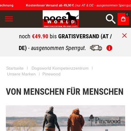
echnung
Kostenloser Versand ab 49,90 €
(nur AT & DE - ausgenommen Sperrgut)
0
noch
€49.90
bis
GRATISVERSAND (AT /
DE)
- ausgenommen Sperrgut.
Startseite
Dogsworld Kompetenzzentrum
Unsere Marken
Pinewood
VON MENSCHEN FÜR MENSCHEN