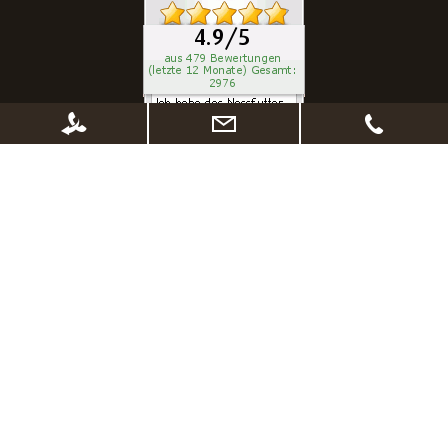
* Alle Preise inkl. gesetzl. Mehrwertsteuer zzgl.
Versandkosten
, wenn nicht
anders beschrieben. Ggf. Anpassung der Preise nach Änderung des
Lieferlandes (Standard Deutschland)