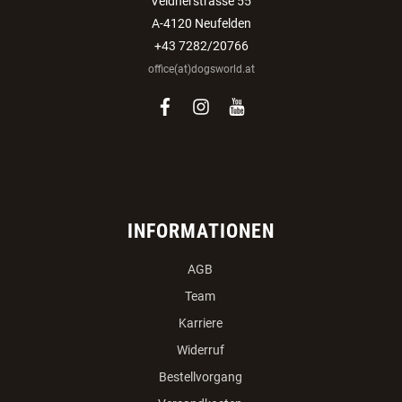
Veldnerstrasse 55
A-4120 Neufelden
+43 7282/20766
office(at)dogsworld.at
facebook
instagram
youtube
INFORMATIONEN
AGB
Team
Karriere
Widerruf
Bestellvorgang