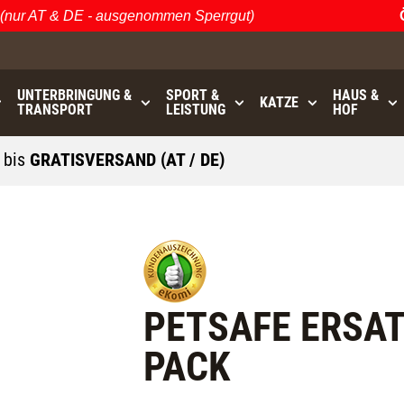
r AT & DE - ausgenommen Sperrgut)
Öst
UNTERBRINGUNG &
SPORT &
HAUS &
KATZE
TRANSPORT
LEISTUNG
HOF
0
bis
GRATISVERSAND (AT / DE)
- ausgenommen Sperrgut
PETSAFE ERSAT
PACK