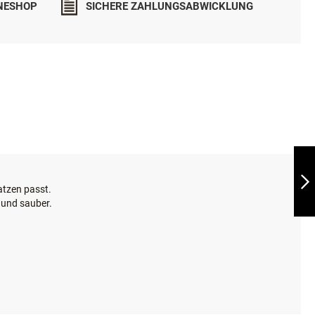
INESHOP
SICHERE ZAHLUNGSABWICKLUNG
PETSAFE
DRINKWELL®
CURRENT ERSATZ-
AKTIVKOHLEFILTER
Katzen passt.
(4-PACK)
 und sauber.
WEITER