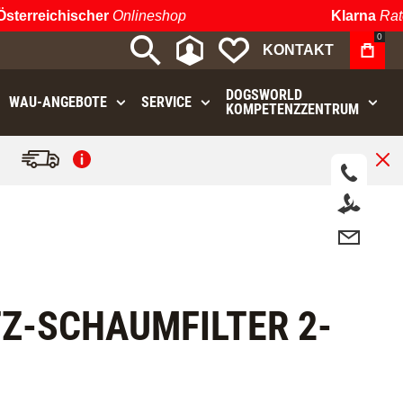
erreichischer
Onlineshop
Klarna
Ratenz
0
MEIN KONTO
MEINE WUNSCHLIST
KONTAKT
DOGSWORLD
WAU⁠-⁠ANGEBOTE
SERVICE
KOMPETENZZENTRUM
.
Z-SCHAUMFILTER 2-