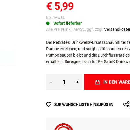
€ 5,99
Inkl. MwSt.
Sofort lieferbar
Alle Preise inkl. MwSt., ggf. zzgl.
Versandkoste
Der PetSafe® Drinkwell®-Ersatzschaumfilter fä
Pumpe erreichen, und sorgt so für saubereres W
Pumpe sauber bleibt und die Durchflussrate des
erhältlich. Sie eignen sich für PetSafe® Drinkwe
IN DEN WAR
ZUR WUNSCHLISTE HINZUFÜGEN