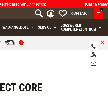
reichischer
Onlineshop
Klarna
Ratenzah
0
MEIN KONTO
MEINE WUNSCHLIST
KONTAKT
DOGSWORLD
WAU⁠-⁠ANGEBOTE
SERVICE
KOMPETENZZENTRUM
.
NECT CORE