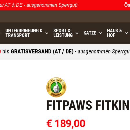
AT & DE - ausgenommen Sperrgut)
Öster
UNTERBRINGUNG &
SPORT &
HAUS &
KATZE
TRANSPORT
LEISTUNG
HOF
0
bis
GRATISVERSAND (AT / DE)
- ausgenommen Sperrgut
FITPAWS FITKI
€ 189,00