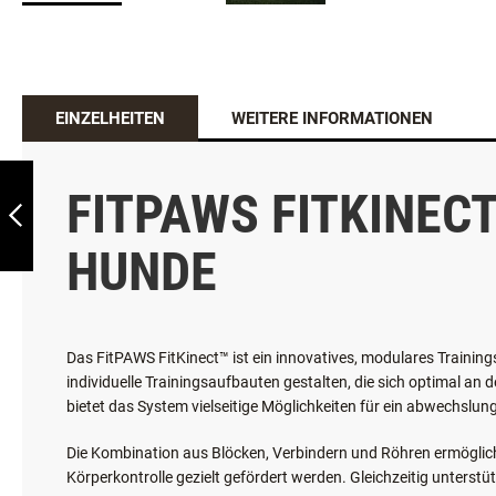
EINZELHEITEN
WEITERE INFORMATIONEN
WOODDOG TARGET
MIT FEDER
FITPAWS FITKINEC
HUNDE
ZURÜCK
Das FitPAWS FitKinect™ ist ein innovatives, modulares Trainin
individuelle Trainingsaufbauten gestalten, die sich optimal 
bietet das System vielseitige Möglichkeiten für ein abwechslu
Die Kombination aus Blöcken, Verbindern und Röhren ermöglich
Körperkontrolle gezielt gefördert werden. Gleichzeitig unters