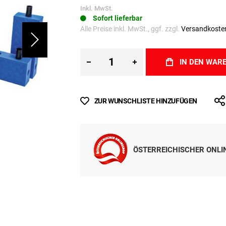
Inkl. MwSt.
Sofort lieferbar
Alle Preise inkl. MwSt., ggf. zzgl.
Versandkoste
IN DEN WAR
ZUR WUNSCHLISTE HINZUFÜGEN
ÖSTERREICHISCHER ONL