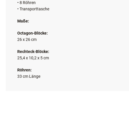
• 8 Röhren
• Transporttasche
Maße:
Octagon-Blöcke:
26 x 26 cm
Rechteck-Blöcke:
25,4 x 10,2 x 5 cm
Röhren:
33 cm Länge
DIESE ARTIKEL KÖNNTEN IH