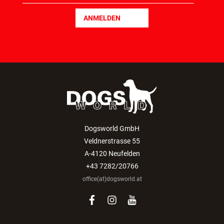
ANMELDEN
Dogsworld GmbH
Veldnerstrasse 55
A-4120 Neufelden
+43 7282/20766
office(at)dogsworld.at
facebook
instagram
youtube