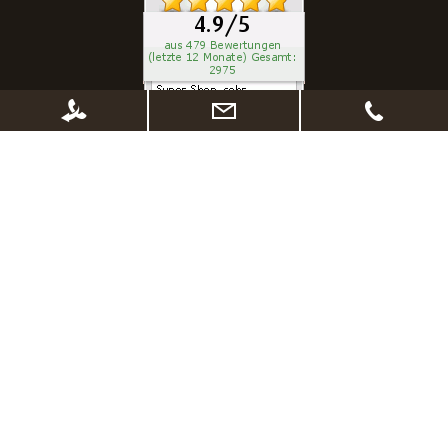
* Alle Preise inkl. gesetzl. Mehrwertsteuer zzgl.
Versandkosten
, wenn nicht
anders beschrieben. Ggf. Anpassung der Preise nach Änderung des
Lieferlandes (Standard Deutschland)