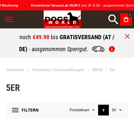
f Rechnung
Kostenloser Versand ab 49,90 €
(nur AT & DE - ausgenommen Sperrg
0
noch
€49.90
bis
GRATISVERSAND (AT /
DE)
- ausgenommen Sperrgut.
Startseite
Hundebox Voreinstellungen
BMW
5er
5ER
FILTERN
Produktname
50