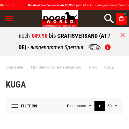
 Rechnung
Kostenloser Versand ab 49,90 €
(nur AT & DE - ausgenommen Sperrgu
0
noch
€49.90
bis
GRATISVERSAND (AT /
DE)
- ausgenommen Sperrgut.
Startseite
Hundebox Voreinstellungen
Ford
Kuga
KUGA
FILTERN
Produktname
50