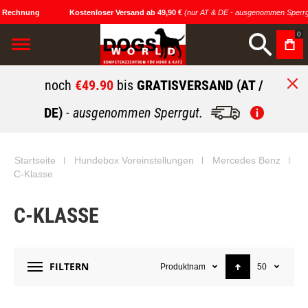
 Rechnung
Kostenloser Versand ab 49,90 €
(nur AT & DE - ausgenommen Sperrg
0
noch
€49.90
bis
GRATISVERSAND (AT /
DE)
- ausgenommen Sperrgut.
Startseite
Hundebox Voreinstellungen
Mercedes Benz
C-Klasse
C-KLASSE
FILTERN
Produktname
50