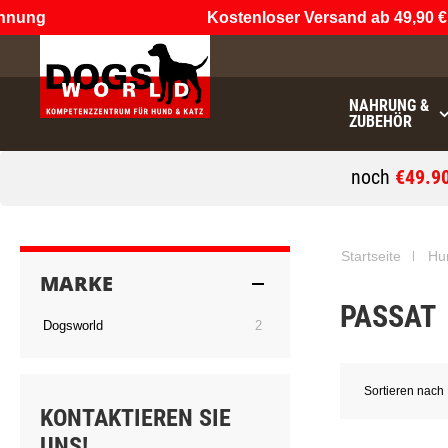
nung
Kostenloser Versand ab 49,90 €
(
NAHRUNG &
ZUBEHÖR
noch
€49.9
Startseite
Hu
MARKE
PASSAT
Artikel
Dogsworld
2
Sortieren nach
KONTAKTIEREN SIE
UNS!