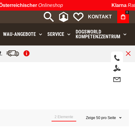
sterreichischer
Onlineshop
Klarna
Rate
0
MEIN KONTO
MEINE WUNSCHLIST
KONTAKT
DOGSWORLD
WAU⁠-⁠ANGEBOTE
SERVICE
KOMPETENZZENTRUM
.
2
Elemente
Zeige
50
pro Seite