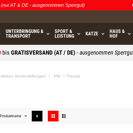
nur AT & DE - ausgenommen Sperrgut)
Ö
UNTERBRINGUNG &
SPORT &
HAUS &
KATZE
TRANSPORT
LEISTUNG
HOF
0
bis
GRATISVERSAND (AT / DE)
- ausgenommen Sperrgut
ndebox Voreinstellungen
VW
Passat
Anzeigen
Produktname
als