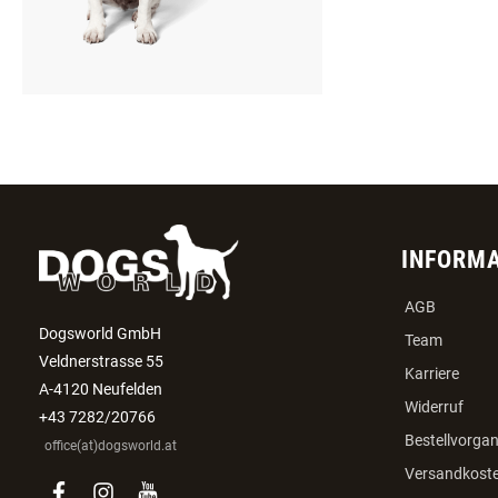
INFORM
AGB
Dogsworld GmbH
Team
Veldnerstrasse 55
Karriere
A-4120 Neufelden
Widerruf
+43 7282/20766
Bestellvorga
office(at)dogsworld.at
Versandkost