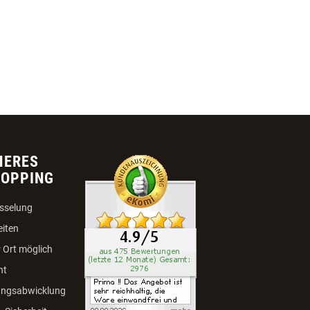
HERES
HOPPING
sselung
eiten
 Ort möglich
ht
ungsabwicklung