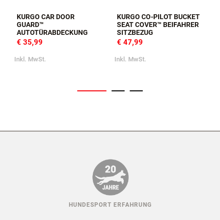
KURGO CAR DOOR
KURGO CO-PILOT BUCKET
GUARD™
SEAT COVER™ BEIFAHRER
AUTOTÜRABDECKUNG
SITZBEZUG
€ 35,99
€ 47,99
Inkl. MwSt.
Inkl. MwSt.
I
HUNDESPORT ERFAHRUNG