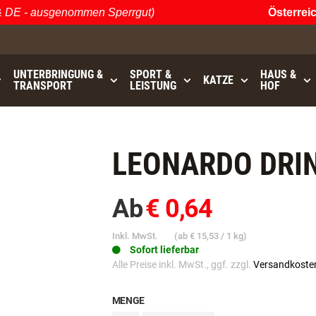
E - ausgenommen Sperrgut)
Österreichi
UNTERBRINGUNG &
SPORT &
HAUS &
KATZE
TRANSPORT
LEISTUNG
HOF
0
bis
GRATISVERSAND (AT / DE)
- ausgenommen Sperrgut
LEONARDO DRI
Ab
€ 0,64