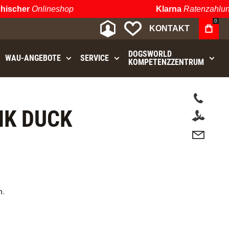
scher
Onlineshop
Klarna
Ratenzahlung
0
MEIN KONTO
MEINE WUNSCHLIST
KONTAKT
DOGSWORLD
WAU⁠-⁠ANGEBOTE
SERVICE
KOMPETENZZENTRUM
.
NK DUCK