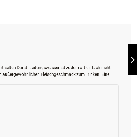
LEONARDO DRINK
ATLANTIC COD
WEITER
rt selten Durst. Leitungswasser ist zudem oft einfach nicht
en außergewöhnlichen Fleischgeschmack zum Trinken. Eine