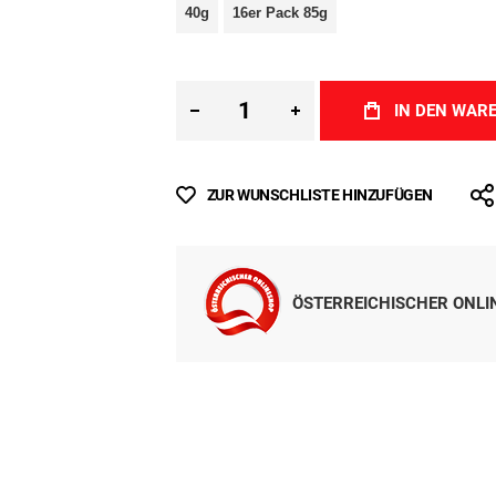
Inkl. MwSt.
(ab
€ 15,53
/ 1 kg)
Sofort lieferbar
Alle Preise inkl. MwSt., ggf. zzgl.
Versandkoste
MENGE
40g
16er Pack 85g
IN DEN WAR
ZUR WUNSCHLISTE HINZUFÜGEN
ÖSTERREICHISCHER ONL