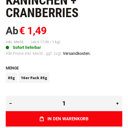
KANINCHEN +
CRANBERRIES
Ab
€ 1,49
Inkl. MwSt.
(ab
€ 17,00
/ 1 kg)
Sofort lieferbar
Alle Preise inkl. MwSt., ggf. zzgl.
Versandkosten.
MENGE
85g
16er Pack 85g
IN DEN WARENKORB