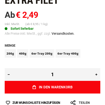
EXTRA FILET
Ab
€ 2,49
Inkl. MwSt.
(ab
€ 8,95
/ 1 kg)
Sofort lieferbar
Alle Preise inkl. MwSt., ggf. zzgl.
Versandkosten.
MENGE
200g
400g
6er Tray 200g
6er Tray 400g
IN DEN WARENKORB
ZUR WUNSCHLISTE HINZUFÜGEN
TEILEN