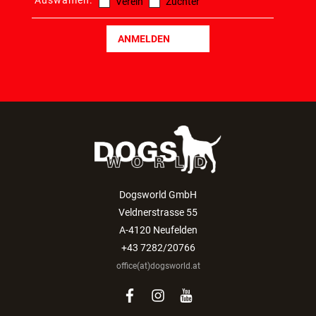
Auswählen:
Verein
Züchter
ANMELDEN
Dogsworld GmbH
Veldnerstrasse 55
A-4120 Neufelden
+43 7282/20766
office(at)dogsworld.at
facebook
instagram
youtube