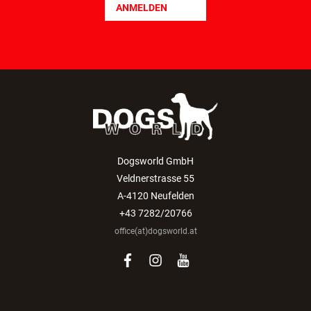
ANMELDEN
Dogsworld GmbH
Veldnerstrasse 55
A-4120 Neufelden
+43 7282/20766
office(at)dogsworld.at
facebook
instagram
youtube