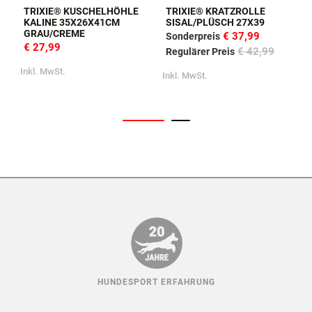
TRIXIE® KUSCHELHÖHLE
TRIXIE® KRATZROLLE
KALINE 35X26X41CM
SISAL/PLÜSCH 27X39
GRAU/CREME
€ 37,99
Sonderpreis
€ 27,99
€ 42,99
Regulärer Preis
I
Inkl. MwSt.
Inkl. MwSt.
HUNDESPORT ERFAHRUNG