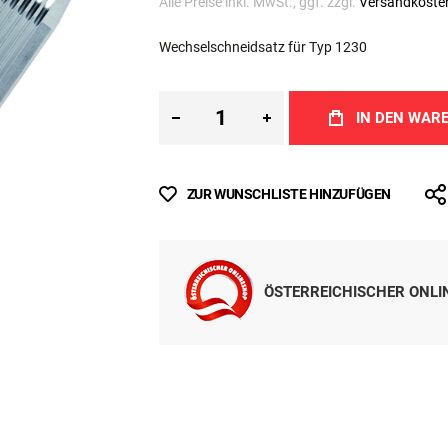
Inkl. MwSt.
Kurzfristig lieferbar
Alle Preise inkl. MwSt., ggf. zzgl.
Versandkoste
Wechselschneidsatz für Typ 1230
IN DEN WAR
ZUR WUNSCHLISTE HINZUFÜGEN
ÖSTERREICHISCHER ONL