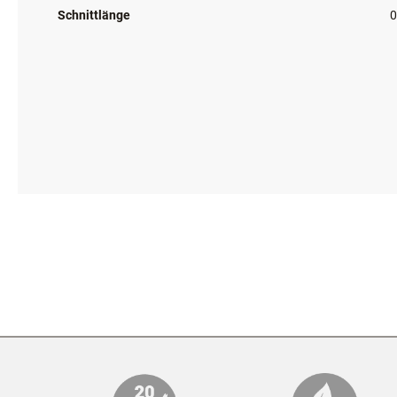
Wechselschneidsatz
Schneidkammbreite
Schnittlänge
0