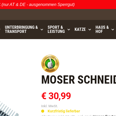
ur AT & DE - ausgenommen Sperrgut)
Öst
UNTERBRINGUNG &
SPORT &
HAUS &
KATZE
TRANSPORT
LEISTUNG
HOF
bis
GRATISVERSAND (AT / DE)
- ausgenommen Sperrgu
MOSER SCHNEI
€ 30,99