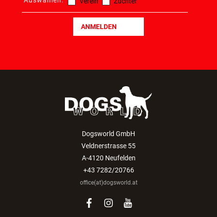
Auswählen:
Verein
Züchter
ANMELDEN
Dogsworld GmbH
Veldnerstrasse 55
A-4120 Neufelden
+43 7282/20766
office(at)dogsworld.at
facebook
instagram
youtube