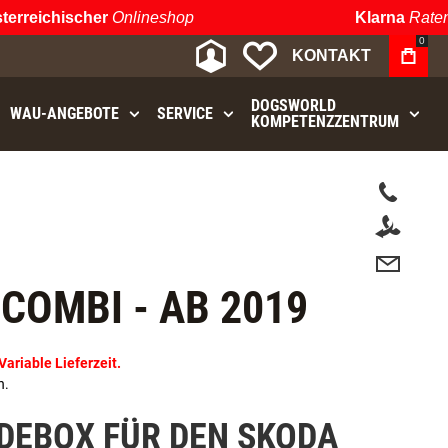
reichischer
Onlineshop
Klarna
Ratenza
0
MEIN KONTO
MEINE WUNSCHLIST
KONTAKT
DOGSWORLD
WAU⁠-⁠ANGEBOTE
SERVICE
KOMPETENZZENTRUM
t.
COMBI - AB 2019
riable Lieferzeit.
n.