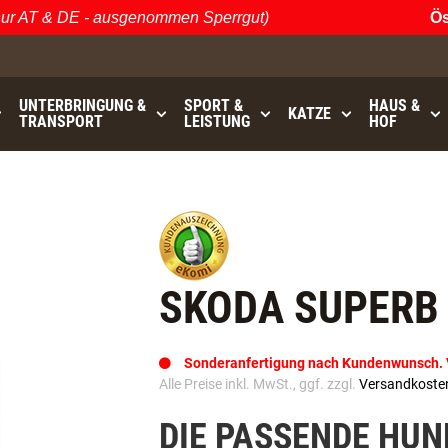
 AT & DE - ausgenommen Sperrgut)
Öster
UNTERBRINGUNG &
SPORT &
HAUS &
KATZE
TRANSPORT
LEISTUNG
HOF
bis
GRATISVERSAND (AT / DE)
- ausgenommen Sperrgu
SKODA SUPERB 
Sonderanfertigung nach Kundenwunsch. Va
Alle Preise inkl. MwSt., ggf. zzgl.
Versandkoste