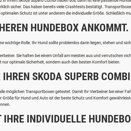
SCHNEIDERTE HUNDEBOX SO W
tz in Ihrem Skoda Superb Combi haben soll, dann ist eine passende Hundeb
irklich sicher. Das haben bereits viele Crashtests bestätigt. Transportb
optimalen Schutz ist unter anderem die individuelle Größe. Schließlich mu
ICHEREN HUNDEBOX ANKOMMT.
ne wichtige Rolle. Ihr Hund sollte problemlos darin liegen, stehen und si
rbeiner. Sie halten bei einem Unfall am meisten aus und verrutschen nicht
t nur optimale Sicherheit, sondern auch den besten Komfort bieten.
 IHREN SKODA SUPERB COMBI
e möglichen Transportboxen getestet. Damit Ihr Vierbeiner bei einer Fah
Größe für Hund und Auto ist der beste Schutz und Komfort gewährleistet.
önnen.