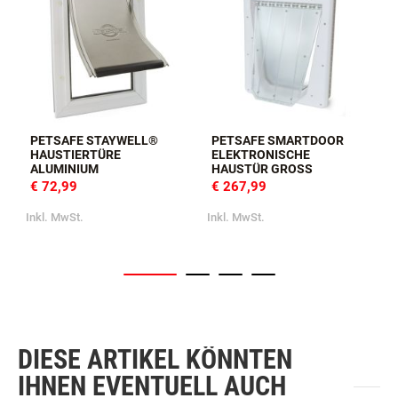
PETSAFE STAYWELL®
PETSAFE SMARTDOOR
HAUSTIERTÜRE
ELEKTRONISCHE
ALUMINIUM
HAUSTÜR GROSS
€ 72,99
€ 267,99
Inkl. MwSt.
Inkl. MwSt.
I
DIESE ARTIKEL KÖNNTEN
IHNEN EVENTUELL AUCH