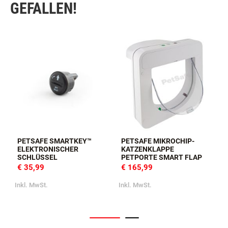
GEFALLEN!
PETSAFE SMARTKEY™
PETSAFE MIKROCHIP-
ELEKTRONISCHER
KATZENKLAPPE
SCHLÜSSEL
PETPORTE SMART FLAP
€ 35,99
€ 165,99
I
Inkl. MwSt.
Inkl. MwSt.