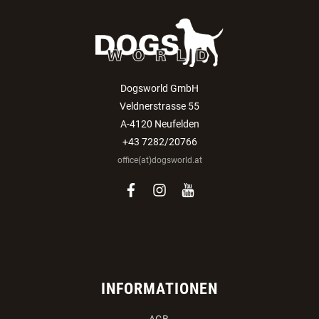
Dogsworld GmbH
Veldnerstrasse 55
A-4120 Neufelden
+43 7282/20766
office(at)dogsworld.at
facebook
instagram
youtube
INFORMATIONEN
AGB