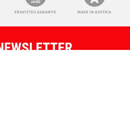
ERSATZTEILGARANTIE
MADE IN AUSTRIA
NEWSLETTER
IER KONNEN SIE SICH ANMELDEN!
Auswählen:
Verein
Züchter