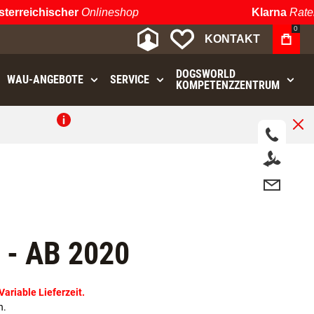
reichischer
Onlineshop
Klarna
Ratenzah
0
MEIN KONTO
MEINE WUNSCHLIST
KONTAKT
DOGSWORLD
WAU⁠-⁠ANGEBOTE
SERVICE
KOMPETENZZENTRUM
.
- AB 2020
riable Lieferzeit.
n.