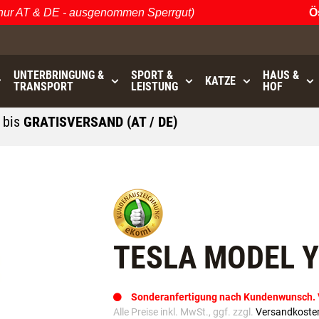
AT & DE - ausgenommen Sperrgut)
Öster
UNTERBRINGUNG &
SPORT &
HAUS &
KATZE
TRANSPORT
LEISTUNG
HOF
0
bis
GRATISVERSAND (AT / DE)
- ausgenommen Sperrgut
TESLA MODEL Y 
Sonderanfertigung nach Kundenwunsch. Va
Alle Preise inkl. MwSt., ggf. zzgl.
Versandkoste