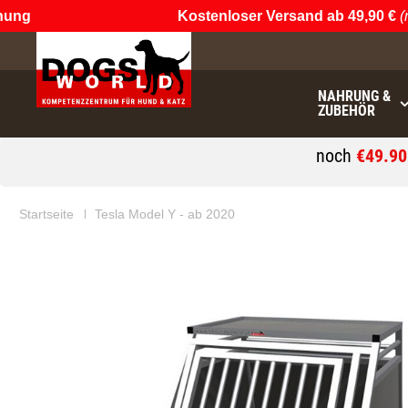
g
Kostenloser Versand ab 49,90 €
(nur 
NAHRUNG &
ZUBEHÖR
noch
€49.9
Startseite
Tesla Model Y - ab 2020
Zum
Zum
Ende
Anfang
der
der
Bildgalerie
Bildgalerie
springen
springen