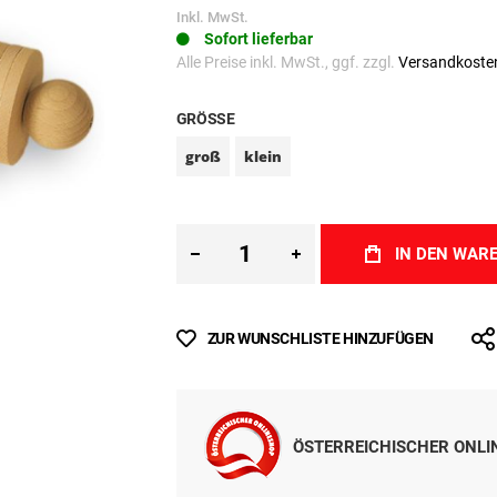
Inkl. MwSt.
Sofort lieferbar
Alle Preise inkl. MwSt., ggf. zzgl.
Versandkoste
GRÖSSE
groß
klein
IN DEN WAR
ZUR WUNSCHLISTE HINZUFÜGEN
ÖSTERREICHISCHER ONL