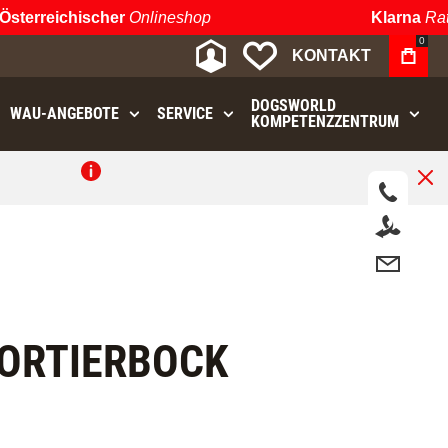
terreichischer
Onlineshop
Klarna
Raten
0
MEIN KONTO
MEINE WUNSCHLIST
KONTAKT
DOGSWORLD
WAU⁠-⁠ANGEBOTE
SERVICE
KOMPETENZZENTRUM
.
ORTIERBOCK