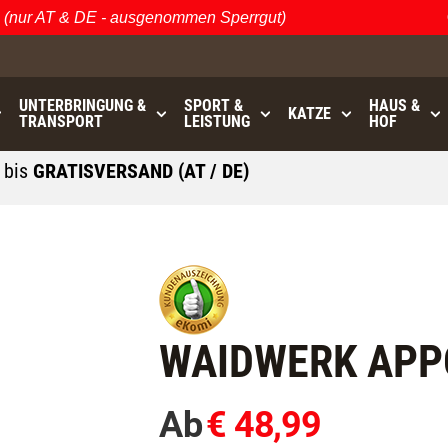
ur AT & DE - ausgenommen Sperrgut)
Ös
UNTERBRINGUNG &
SPORT &
HAUS &
KATZE
TRANSPORT
LEISTUNG
HOF
0
bis
GRATISVERSAND (AT / DE)
- ausgenommen Sperrgut
WAIDWERK APP
Ab
€ 48,99