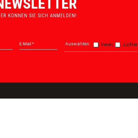
NEWSLETTER
IER KONNEN SIE SICH ANMELDEN!
Auswählen:
Verein
Züchter
ATIONEN
PRODUKTE
100% SIC
ONLINES
Nahrung & Zubehör
SSL Verschlü
Unterbringung & Transport
kurze Lieferz
Sport & Leistung