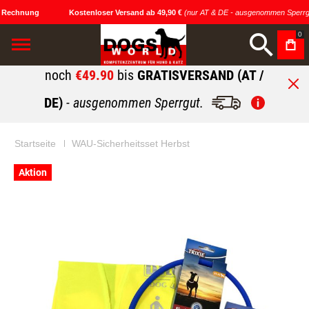
 Rechnung
Kostenloser Versand ab 49,90 €
(nur AT & DE - ausgenommen Sperrgu
0
noch
€49.90
bis
GRATISVERSAND (AT /
DE)
- ausgenommen Sperrgut.
Startseite
WAU-Sicherheitsset Herbst
Zum
Zum
Aktion
Ende
Anfang
der
der
Bildgalerie
Bildgalerie
springen
springen