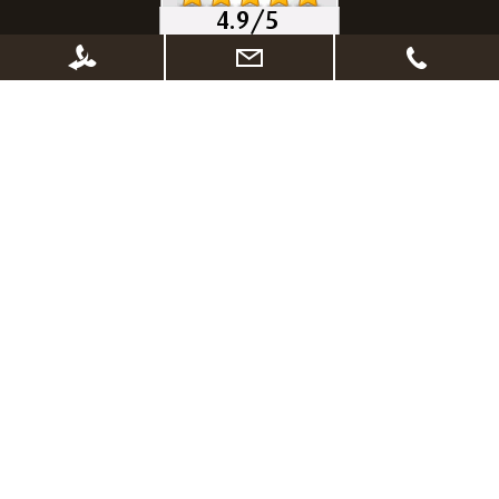
* Alle Preise inkl. gesetzl. Mehrwertsteuer zzgl.
Versandkosten
, wenn nicht
anders beschrieben. Ggf. Anpassung der Preise nach Änderung des
Lieferlandes (Standard Deutschland)