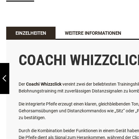
EINZELHEITEN
WEITERE INFORMATIONEN
COACHI WHIZZCLIC
PET CORRECTOR
SPRAY
Der
Coachi Whizzclick
vereint zwei der beliebtesten Trainingsh
Belohnungstraining mit zuverlässigen Distanzsignalen zu kombin
ZURÜCK
Die integrierte Pfeife erzeugt einen klaren, gleichbleibenden T
Gehorsamsübungen und Distanzkommandos wie „Sitz“ oder „Platz
zu bestätigen.
Durch die Kombination beider Funktionen in einem Gerät haben 
Die Pfeife dient als Signal zum Herankommen, während der Click