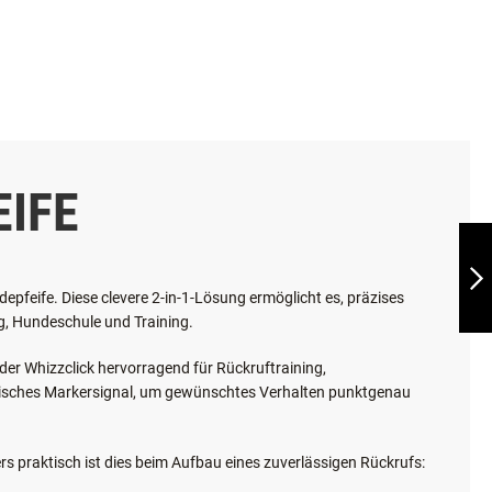
EIFE
TWO-TONE
HUNDEPFEIFE
NAVY
depfeife. Diese clevere 2-in-1-Lösung ermöglicht es, präzises
ag, Hundeschule und Training.
WEITER
 der Whizzclick hervorragend für Rückruftraining,
ustisches Markersignal, um gewünschtes Verhalten punktgenau
s praktisch ist dies beim Aufbau eines zuverlässigen Rückrufs: