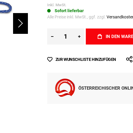
Inkl. MwSt.
Sofort lieferbar
Alle Preise inkl. MwSt., ggf. zzgl.
Versandkoste
IN DEN WAR
ZUR WUNSCHLISTE HINZUFÜGEN
ÖSTERREICHISCHER ONL