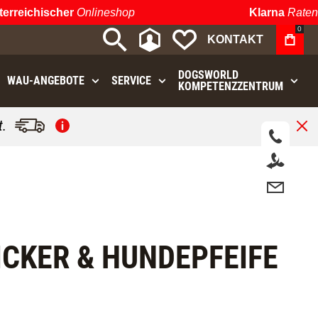
reichischer
Onlineshop
Klarna
Ratenzah
0
MEIN KONTO
MEINE WUNSCHLIST
KONTAKT
DOGSWORLD
WAU⁠-⁠ANGEBOTE
SERVICE
KOMPETENZZENTRUM
.
ICKER & HUNDEPFEIFE