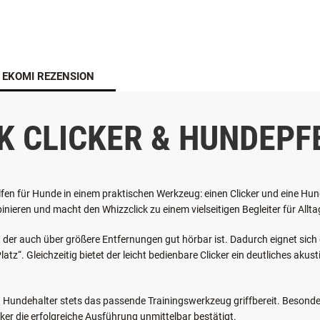
EKOMI REZENSION
K CLICKER & HUNDEPF
ilfen für Hunde in einem praktischen Werkzeug: einen Clicker und eine Hun
ieren und macht den Whizzclick zu einem vielseitigen Begleiter für Allt
on, der auch über größere Entfernungen gut hörbar ist. Dadurch eignet sich
“. Gleichzeitig bietet der leicht bedienbare Clicker ein deutliches ak
Hundehalter stets das passende Trainingswerkzeug griffbereit. Besonder
er die erfolgreiche Ausführung unmittelbar bestätigt.