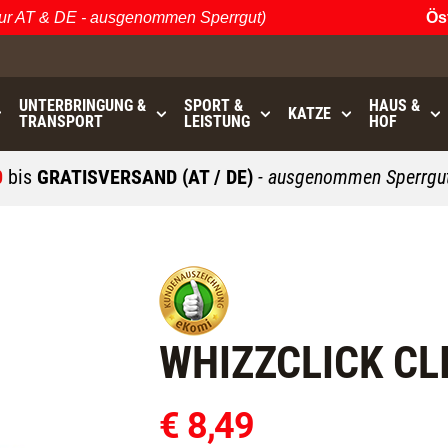
AT & DE - ausgenommen Sperrgut)
Öster
UNTERBRINGUNG &
SPORT &
HAUS &
KATZE
TRANSPORT
LEISTUNG
HOF
0
bis
GRATISVERSAND (AT / DE)
- ausgenommen Sperrgut
WHIZZCLICK CL
€ 8,49