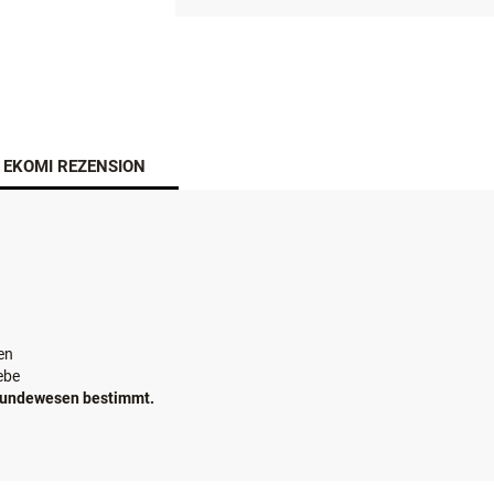
EKOMI REZENSION
en
ebe
sthundewesen bestimmt.