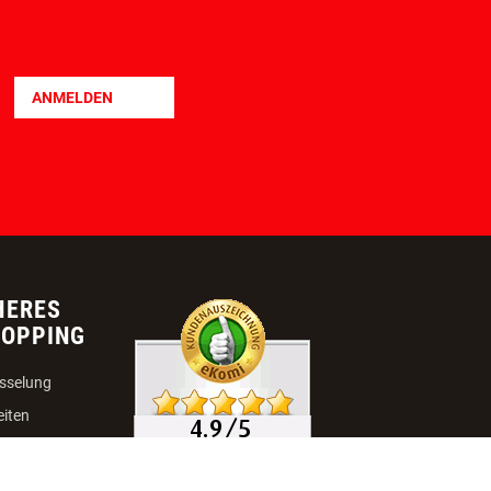
ANMELDEN
HERES
HOPPING
sselung
eiten
 Ort möglich
ht