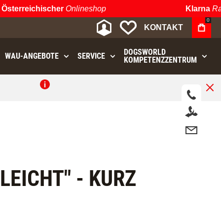
terreichischer
Onlineshop
Klarna
Rate
0
MEIN KONTO
MEINE WUNSCHLIST
KONTAKT
DOGSWORLD
WAU⁠-⁠ANGEBOTE
SERVICE
KOMPETENZZENTRUM
.
LEICHT" - KURZ