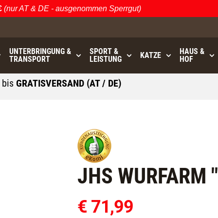
nur AT & DE - ausgenommen Sperrgut)
Ös
UNTERBRINGUNG &
SPORT &
HAUS &
KATZE
TRANSPORT
LEISTUNG
HOF
0
bis
GRATISVERSAND (AT / DE)
- ausgenommen Sperrgut
JHS WURFARM "
€ 71,99