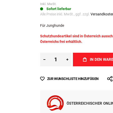
Inkl. MwSt.
Sofort lieferbar
Alle Preise inkl. MwSt., ggf. zzgl.
Versandkoste
Für Junghunde
Schutzhundeartikel sind in Österreich aussc
Österreichs frei erhältlich.
IN DEN WAR
ZUR WUNSCHLISTE HINZUFÜGEN
ÖSTERREICHISCHER ONL