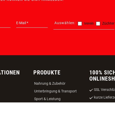
Auswählen:
Verein
Züchter
ATIONEN
PRODUKTE
100% SIC
ONLINES
Nahrung & Zubehör
SSL Verschlü
Unterbringung & Transport
kurze Lieferz
Sport & Leistung
Abholung vor
Katze
Widerrufsrec
ng
WAU-Angebote