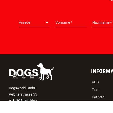
INFORM
AGB
Dogsworld GmbH
Team
Veldnerstrasse 55
Karriere
A-4120 Neufelden
Widerruf
+43 7282/20766
Bestellvorga