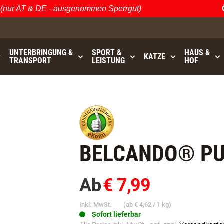
r AT & DE - ausgenommen Sperrgut)
Öste
UNTERBRINGUNG &
SPORT &
HAUS &
KATZE
TRANSPORT
LEISTUNG
HOF
bis
GRATISVERSAND (AT / DE)
- ausgenommen Sperrgu
BELCANDO® PU
Ab
€ 7,99