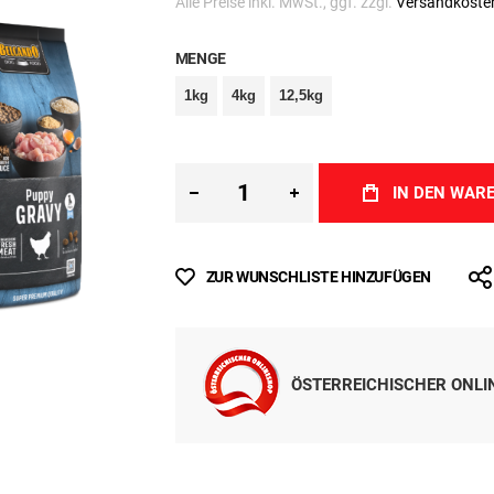
Inkl. MwSt.
(ab
€ 4,62
/ 1 kg)
Sofort lieferbar
Alle Preise inkl. MwSt., ggf. zzgl.
Versandkoste
MENGE
1kg
4kg
12,5kg
IN DEN WAR
ZUR WUNSCHLISTE HINZUFÜGEN
ÖSTERREICHISCHER ONL