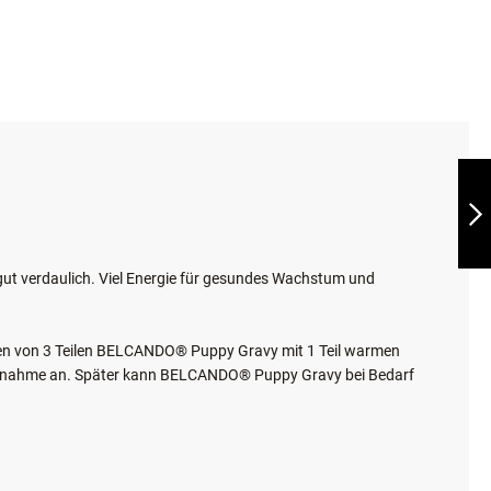
FURMINATOR
SCHLEIFBÄNDER
FÜR
KRALLENSCHLEIFER
WEITER
gut verdaulich. Viel Energie für gesundes Wachstum und
ren von 3 Teilen BELCANDO® Puppy Gravy mit 1 Teil warmen
eraufnahme an. Später kann BELCANDO® Puppy Gravy bei Bedarf