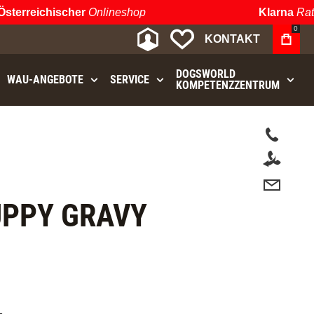
rreichischer
Onlineshop
Klarna
Ratenz
0
MEIN KONTO
MEINE WUNSCHLIST
KONTAKT
DOGSWORLD
WAU⁠-⁠ANGEBOTE
SERVICE
KOMPETENZZENTRUM
t.
PPY GRAVY