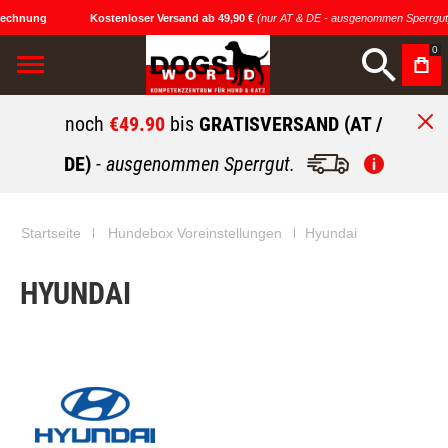
Rechnung
Kostenloser Versand ab 49,90 €
(nur AT & DE - ausgenommen Sperrgut
0
noch
€49.90
bis
GRATISVERSAND (AT /
DE)
- ausgenommen Sperrgut.
Startseite
Hundebox Voreinstellungen
Hyundai
HYUNDAI