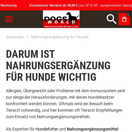
 Rechnung
Kostenloser Versand ab 49,90 €
(nur AT & DE - ausgenommen Sperrgu
0
Startseite
Nahrungsergänzung für Hunde
DARUM IST
NAHRUNGSERGÄNZUNG
FÜR HUNDE WICHTIG
Allergien, Übergewicht oder Probleme mit dem Immunsystem sind
nur einige der Herausforderungen, mit denen Hundebesitzer
konfrontiert werden können. Oftmals wird ein Besuch beim
Tierarzt notwendig, und hier kommen oft Tierarzt-Empfehlungen
zum Einsatz von Nahrungsergänzungsmitteln.
Als Experten für
Hundefutter
und
Nahrungsergänzungsmittel